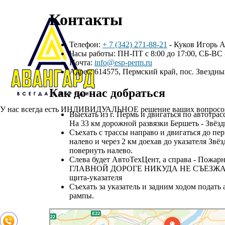
Контакты
Телефон:
+ 7 (342) 271-88-21
- Куков Игорь 
Часы работы: ПН-ПТ с 8:00 до 17:00, СБ-ВС
Почта:
info@esp-perm.ru
Адрес: 614575, Пермский край, пос. Звездн
Как до нас добраться
У нас всегда есть ИНДИВИДУАЛЬНОЕ решение ваших вопросов, 
Выехать из г. Пермь и двигаться по автотрас
Главная
На 33 км дорожной развязки Бершеть - Звёз
О проекте
Съехать с трассы направо и двигаться до пер
Этапы изготовление инструмента
налево и через 2 км доехав до указателя З
Определение номенклатуры инструмента
повернуть налево.
3D моделирование инструмента
Слева будет АвтоТехЦент, а справа - Пожарн
Конструирование инструмента
ГЛАВНОЙ ДОРОГЕ НИКУДА НЕ СЪЕЗЖАЯ дв
Контроль качества инструмента
щита-указателя
Маркировка и упаковка инструмента
Съехать за указатель и задним ходом подать 
Наш инструмент
рампы.
Контакты