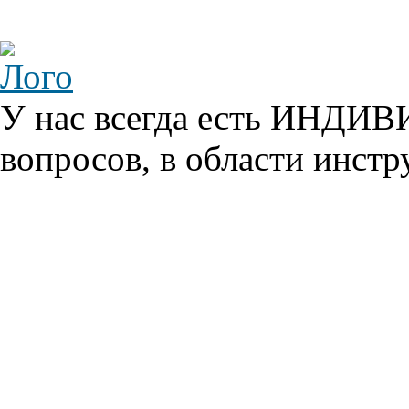
У нас всегда есть ИНДИ
вопросов, в области инстр
Главная
О проекте
Этапы изготовление инструмента
Определение номенклатуры инструмента
3D моделирование инструмента
Конструирование инструмента
Контроль качества инструмента
Маркировка и упаковка инструмента
Наш инструмент