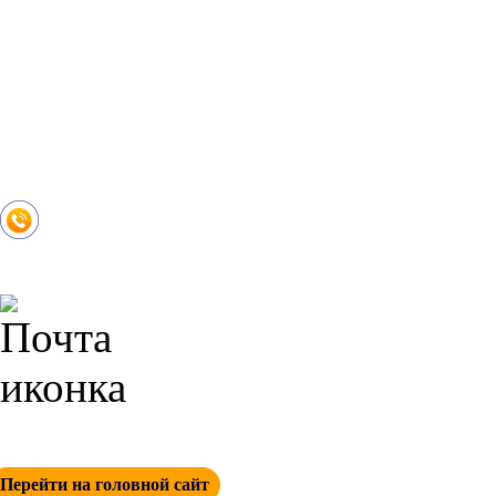
3D моделирование инструмента
Конструирование инструмента
Контроль качества инструмента
Маркировка и упаковка инструмента
Наш инструмент
Контакты
+ 7 (342) 271-88-21
info@esp-perm.ru
Перейти на головной сайт